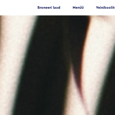
Broneeri laud
Menüü
Veinikooli