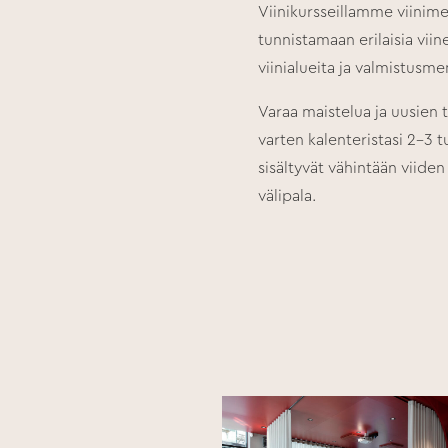
Viinikursseillamme viinime
tunnistamaan erilaisia viinej
viinialueita ja valmistusm
Varaa maistelua ja uusien
varten kalenteristasi 2–3 t
sisältyvät vähintään viiden 
välipala.