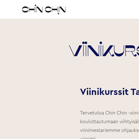
Viiniku
Viinikurssit T
Tervetuloa Chin Chin -viini
kouluttautumaan viihtyisäll
viinimestariemme ohjaukse