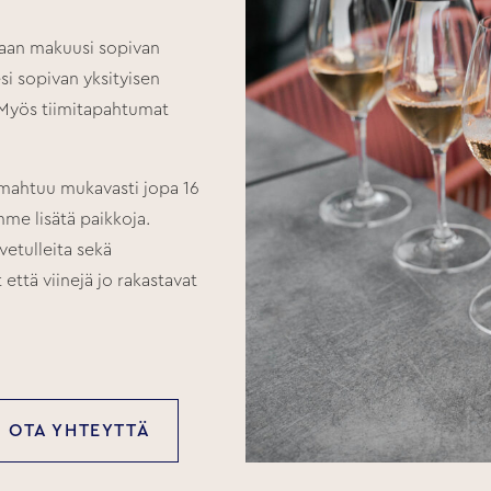
maan makuusi sopivan
esi sopivan yksityisen
. Myös tiimitapahtumat
 mahtuu mukavasti jopa 16
mme lisätä paikkoja.
vetulleita sekä
että viinejä jo rakastavat
OTA YHTEYTTÄ