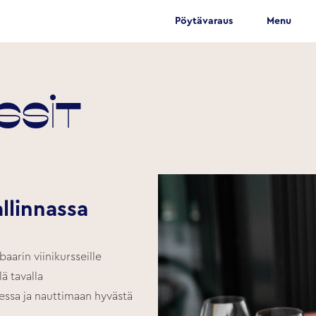
Pöytävaraus
Menu
rssit
allinnassa
baarin viinikursseille
ä tavalla
ssa ja nauttimaan hyvästä