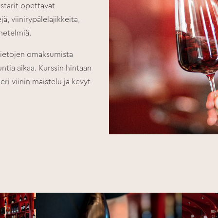
starit opettavat
ä, viinirypälelajikkeita,
enetelmiä.
 tietojen omaksumista
untia aikaa. Kurssin hintaan
eri viinin maistelu ja kevyt