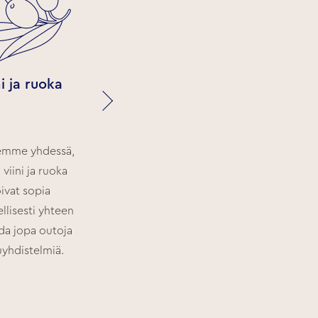
ni ja ruoka
Viinin ABC
emme yhdessä,
Puhumme
 viini ja ruoka
viininvalmistuksen
ivat sopia
perusteista ja siitä,
llisesti yhteen
miten ja miksi alue
oda jopa outoja
vaikuttaa viinin makuun.
yhdistelmiä.