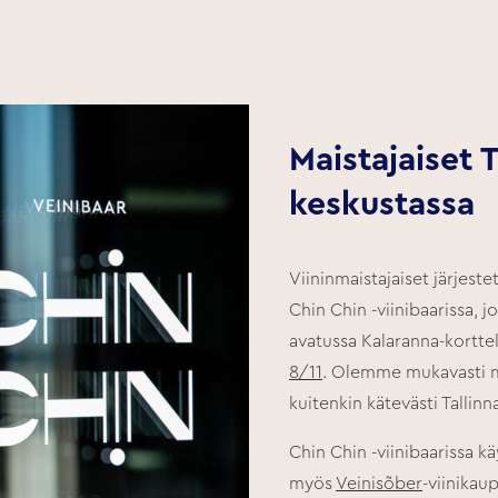
Maistajaiset 
keskustassa
Viininmaistajaiset järjeste
Chin Chin -viinibaarissa, j
avatussa Kalaranna-kortte
8/11
. Olemme mukavasti m
kuitenkin kätevästi Tallinn
Chin Chin -viinibaarissa kä
myös
Veinisõber
-viinikaup