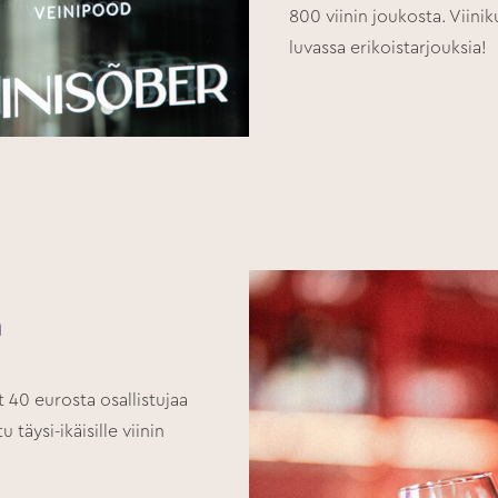
800 viinin joukosta. Viiniku
luvassa erikoistarjouksia!
a
t 40 eurosta osallistujaa
 täysi-ikäisille viinin