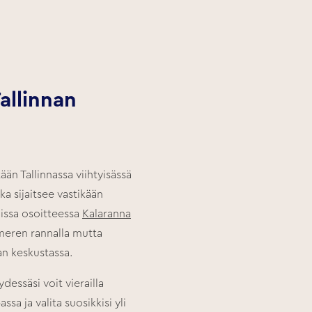
Tallinnan
tään Tallinnassa viihtyisässä
oka sijaitsee vastikään
lissa osoitteessa
Kalaranna
eren rannalla mutta
an keskustassa.
ydessäsi voit vierailla
assa ja valita suosikkisi yli