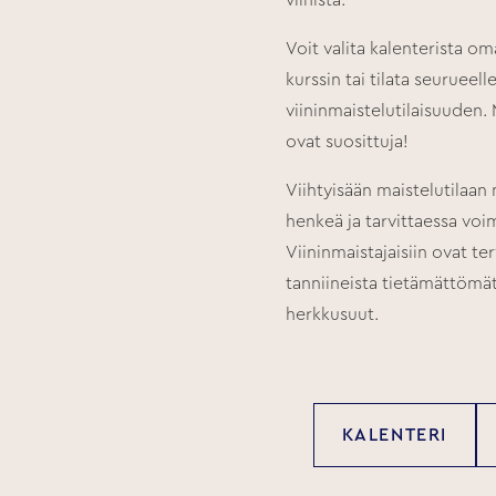
viinistä.
Voit valita kalenterista o
kurssin tai tilata seurueell
viininmaistelutilaisuuden
ovat suosittuja!
Viihtyisään maistelutilaan
henkeä ja tarvittaessa voi
Viininmaistajaisiin ovat ter
tanniineista tietämättömät 
herkkusuut.
KALENTERI