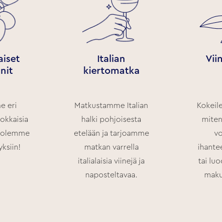
aiset
Italian
Vii
nit
kiertomatka
e eri
Matkustamme Italian
Kokeil
okkaisia
halki pohjoisesta
miten
a olemme
etelään ja tarjoamme
vo
yksiin!
matkan varrella
ihantee
italialaisia viinejä ja
tai lu
naposteltavaa.
maku