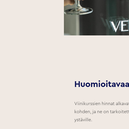
Huomioitava
Viinikurssien hinnat alkava
kohden, ja ne on tarkoitettu
ystäville.