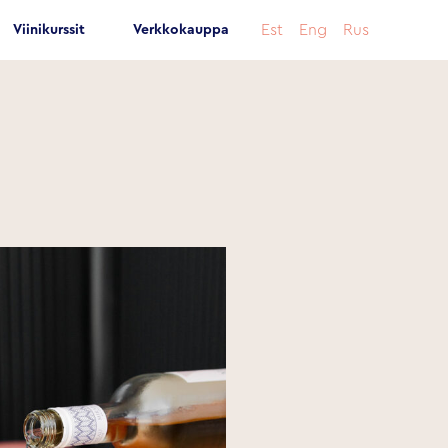
Est
Eng
Rus
Viinikurssit
Verkkokauppa