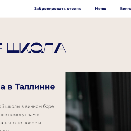
Забронировать столик
Меню
Винн
я школа
а в Таллинне
ой школы в винном баре
елье помогут вам в
ать что-то новое и