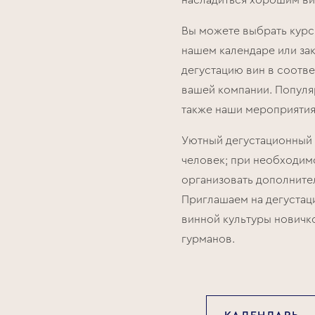
насладиться хорошим ви
Вы можете выбрать курс 
нашем календаре или за
дегустацию вин в соотв
вашей компании. Попул
также наши мероприятия
Уютный дегустационный 
человек; при необходи
организовать дополните
Приглашаем на дегустаци
винной культуры новичко
гурманов.