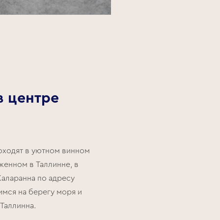
в центре
оходят в уютном винном
женном в Таллинне, в
аларанна по адресу
имся на берегу моря и
Таллинна.