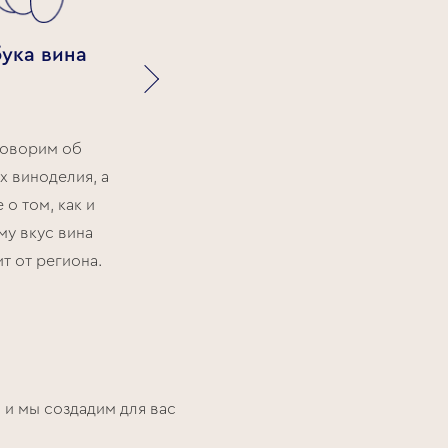
Дегустируем игристые
бука вина
вина из разных стран,
изготовленные как
традиционным, так и
оворим об
резервуарным
х виноделия, а
методом. Bon Voyage!
 о том, как и
му вкус вина
т от региона.
 и мы создадим для вас