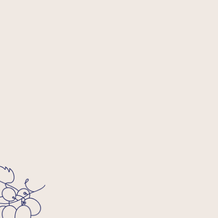
Школа игристых
вин, от просекко
до шампанского