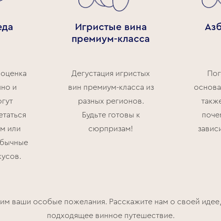
еда
Игристые вина
Аз
премиум-класса
 оценка
Дегустация игристых
Пог
ино и
вин премиум-класса из
основа
огут
разных регионов.
также
етаться
Будьте готовы к
поче
ом или
сюрпризам!
зависи
обычные
кусов.
м ваши особые пожелания. Расскажите нам о своей идее,
подходящее винное путешествие.