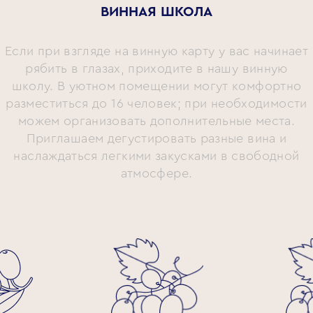
ВИННАЯ ШКОЛА
Если при взгляде на винную карту у вас начинает
рябить в глазах, приходите в нашу винную
школу. В уютном помещении могут комфортно
разместиться до 16 человек; при необходимости
можем организовать дополнительные места.
Приглашаем дегустировать разные вина и
наслаждаться легкими закусками в свободной
атмосфере.