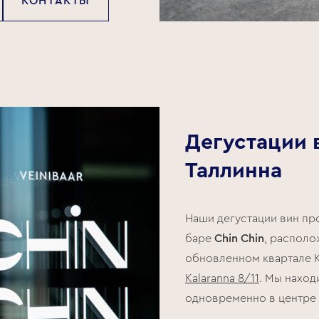
КОНТАКТЫ
Дегустации 
Таллинна
Наши дегустации вин пр
баре
Chin Chin
, располо
обновленном квартале К
Kalaranna 8/11
. Мы наход
одновременно в центре 