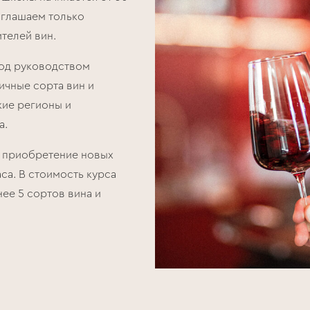
иглашаем только
телей вин.
под руководством
ичные сорта вин и
кие регионы и
а.
и приобретение новых
аса. В стоимость курса
нее 5 сортов вина и