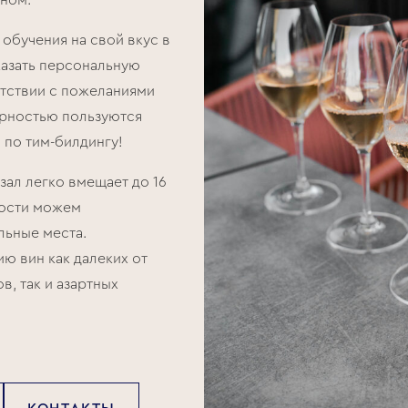
ном.
обучения на свой вкус в
казать персональную
етствии с пожеланиями
ярностью пользуются
 по тим-билдингу!
зал легко вмещает до 16
мости можем
льные места.
ю вин как далеких от
в, так и азартных