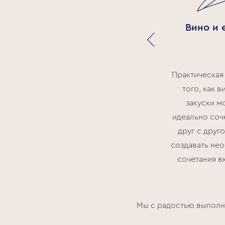
Мы «проедем» по
е
Италии с севера на юг,
Вино и 
,
а по пути вам будут
предлагаться
итальянские вина и
Практическая
закуски.
того, как в
!
закуски м
идеально соч
друг с друг
создавать не
сочетания в
Мы с радостью выполни